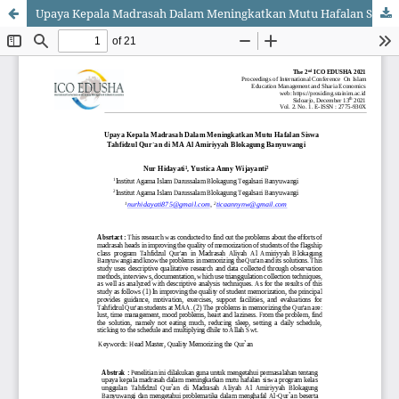
Upaya Kepala Madrasah Dalam Meningkatkan Mutu Hafalan Siswa Tahfidzul Qur`an di MA Al Amiriyyah Blokagung Banyuwangi